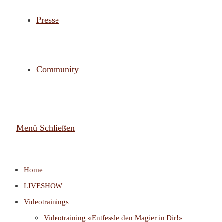
Presse
Community
Menü
Schließen
Home
LIVESHOW
Videotrainings
Videotraining «Entfessle den Magier in Dir!»