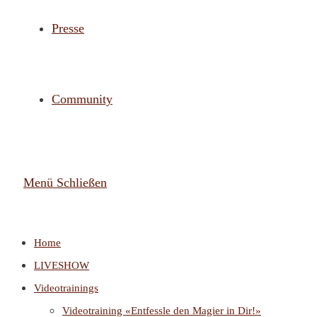
Presse
Community
Menü
Schließen
Home
LIVESHOW
Videotrainings
Videotraining «Entfessle den Magier in Dir!»