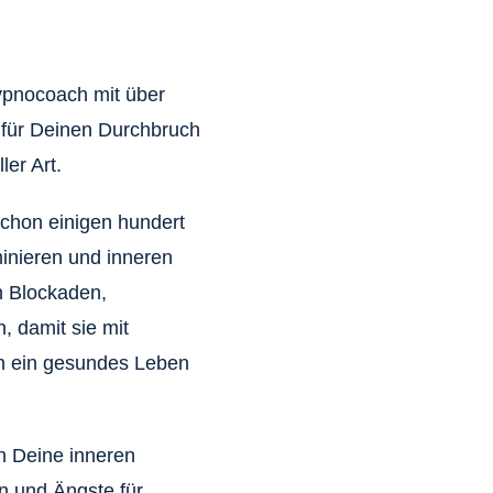
Hypnocoach mit über
e für Deinen Durchbruch
er Art.
schon einigen hundert
minieren und inneren
n Blockaden,
, damit sie mit
n ein gesundes Leben
h Deine inneren
n und Ängste für